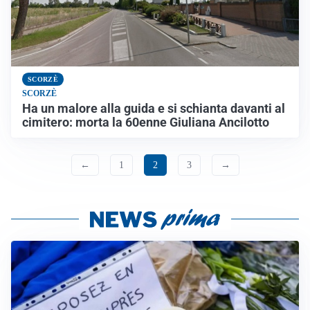
SCORZÈ
SCORZÈ
Ha un malore alla guida e si schianta davanti al
cimitero: morta la 60enne Giuliana Ancilotto
←
1
2
3
→