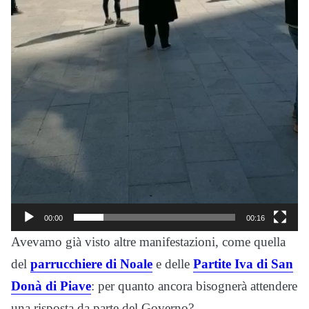
00:00
00:16
Avevamo già visto altre manifestazioni, come quella
del
parrucchiere di Noale
e delle
Partite Iva di San
Donà di Piave
: per quanto ancora bisognerà attendere
una risposta da parte del Governo?