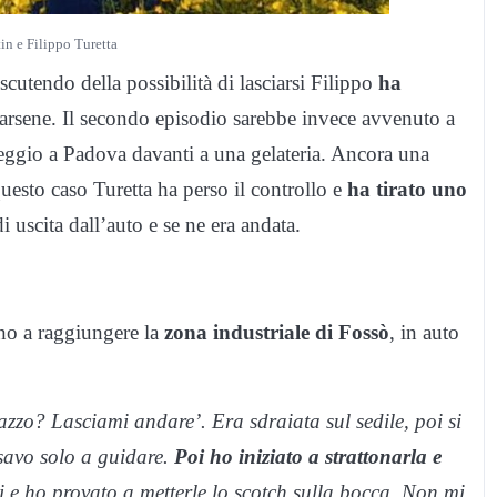
in e Filippo Turetta
utendo della possibilità di lasciarsi Filippo
ha
arsene. Il secondo episodio sarebbe invece avvenuto a
heggio a Padova davanti a una gelateria. Ancora una
uesto caso Turetta ha perso il controllo e
ha tirato uno
i uscita dall’auto e se ne era andata.
ino a raggiungere la
zona industriale di Fossò
, in auto
azzo? Lasciami andare’. Era sdraiata sul sedile, poi si
nsavo solo a guidare.
Poi ho iniziato a strattonarla e
 e ho provato a metterle lo scotch sulla bocca. Non mi