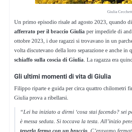
Giulia Cecchett
Un primo episodio risale ad agosto 2023, quando disc
afferrato per il braccio Giulia
per impedirle di and
ottobre 2023, i due ragazzi si trovavano in un parc
volta discutevano della loro separazione e anche in q
schiaffo sulla coscia di Giulia
. La ragazza era quind
Gli ultimi momenti di vita di Giulia
Filippo riparte e guida per circa quattro chilometri f
Giulia prova a ribellarsi.
“Lei ha iniziato a dirmi ‘cosa stai facendo? sei p
è messa seduta. Si toccava la testa. All’inizio pe
tenerla ferma con un braccio
. C’eravamo fermati