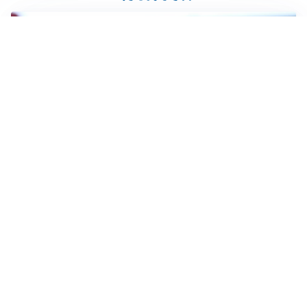
LA VOCE
Napoli, spunta Gabriel Jesus: tutto dipende da Lukaku
LA NUOVA ITALIA
Italia, ufficiale lo staff di Mancini: c’è anche Bonucci
I RITORNI
Inter, tornano Lautaro e Thuram: c’è anche Stones