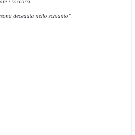
re i soccorsi.
ersona deceduta nello schianto”.