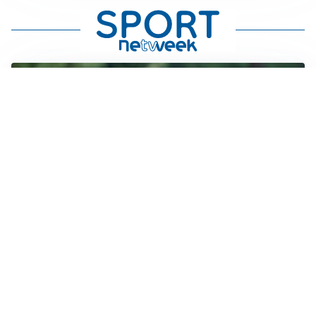
LE PAROLE
Amorim: “Il Milan deve puntare allo scudetto”
LE PAROLE
Bremer giura fedeltà: “Non ho mai chiesto di lasciare