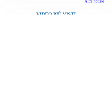
Altre notizie
VIDEO PIÙ VISTI
TELEVISIONE
Medici e Medicina, diabete di tipo 1: trapianti, terapie
cellulari e salute mentale
Altri video