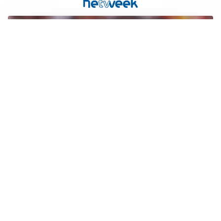
AFFARE IN CHIUSURA
Barcellona, colpo Rodri: battuto il Real Madrid
MOTIVATO
Douglas Luiz dice no all’Everton e punta sulla
Juventus