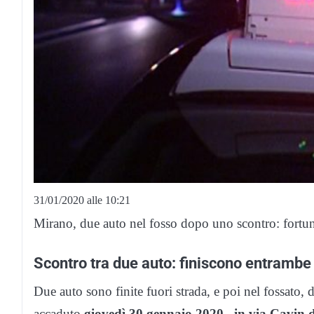
31/01/2020 alle 10:21
Mirano, due auto nel fosso dopo uno scontro: fortun
Scontro tra due auto: finiscono entrambe
Due auto sono finite fuori strada, e poi nel fossato, d
accaduto
giovedì 30 gennaio 2020 , in via Cavin d