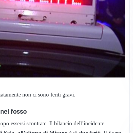
atamente non ci sono feriti gravi.
 nel fosso
opo essersi scontrate. Il bilancio dell’incidente
i Sala, all’altezza di Mirano
è di
due feriti
. Il Suem