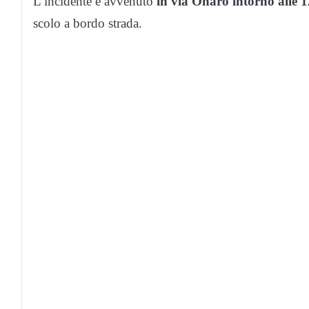
L’incidente è avvenuto
in via Onaro intorno alle 1
scolo a bordo strada.