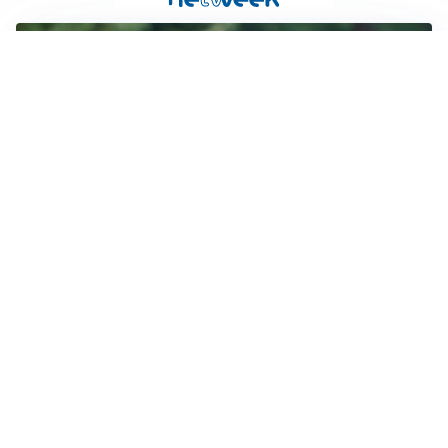
LE PAROLE
Milan, Amorim: “Sapevamo delle difficoltà, faremo
delle scelte”
LE PAROLE
Juventus, Spalletti soddisfatto: “I nuovi? Li ho visti
molto bene”