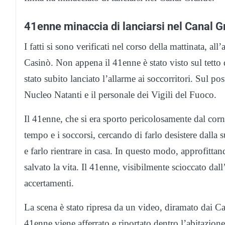
41enne minaccia di lanciarsi nel Canal Gr
I fatti si sono verificati nel corso della mattinata, a
Casinò. Non appena il 41enne è stato visto sul tetto
stato subito lanciato l’allarme ai soccorritori. Sul po
Nucleo Natanti e il personale dei Vigili del Fuoco.
Il 41enne, che si era sporto pericolosamente dal corn
tempo e i soccorsi, cercando di farlo desistere dalla s
e farlo rientrare in casa. In questo modo, approfitta
salvato la vita. Il 41enne, visibilmente scioccato dal
accertamenti.
La scena è stato ripresa da un video, diramato dai Car
41enne viene afferrato e riportato dentro l’abitazione