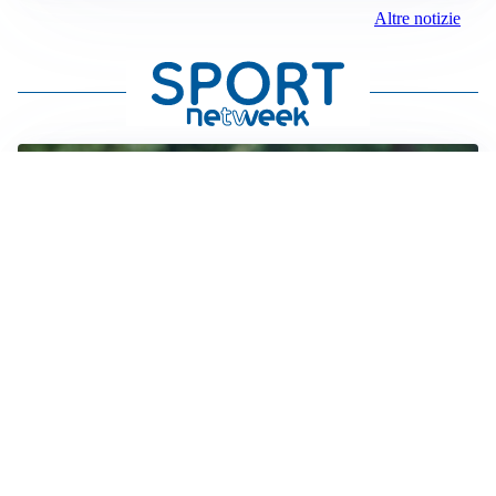
Altre notizie
LE PAROLE
Milan, Amorim: “Sapevamo delle difficoltà, faremo
delle scelte”