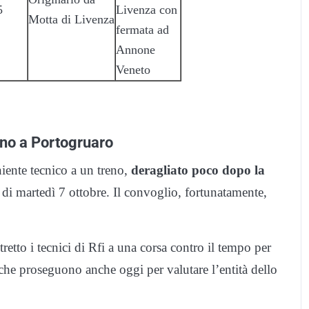
5
Livenza con
Motta di Livenza
fermata ad
Annone
Veneto
ino a Portogruaro
niente tecnico a un treno,
deragliato poco dopo la
 di martedì 7 ottobre. Il convoglio, fortunatamente,
tretto i tecnici di Rfi a una corsa contro il tempo per
ifiche proseguono anche oggi per valutare l’entità dello