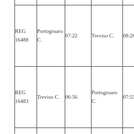
REG
Portogruaro
07:22
Treviso C.
08:2
16488
C.
REG
Portogruaro
Treviso C.
06:56
07:5
16483
C.