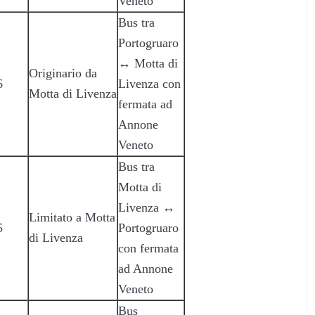
Veneto
Bus tra
Portogruaro
↔ Motta di
Originario da
6
Livenza con
Motta di Livenza
fermata ad
Annone
Veneto
Bus tra
Motta di
Livenza ↔
Limitato a Motta
5
Portogruaro
di Livenza
con fermata
ad Annone
Veneto
Bus