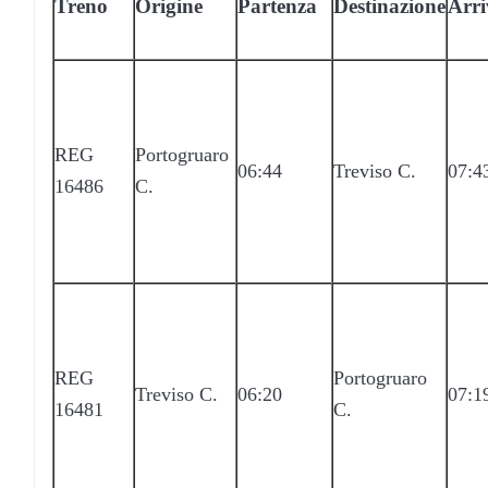
Treno
Origine
Partenza
Destinazione
Arri
REG
Portogruaro
06:44
Treviso C.
07:4
16486
C.
REG
Portogruaro
Treviso C.
06:20
07:1
16481
C.