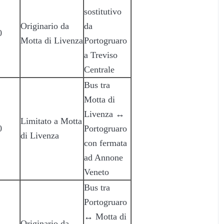
sostitutivo
Originario da
da
0
Motta di Livenza
Portogruaro
a Treviso
Centrale
Bus tra
Motta di
Livenza ↔
Limitato a Motta
0
Portogruaro
di Livenza
con fermata
ad Annone
Veneto
Bus tra
Portogruaro
↔ Motta di
Originario da