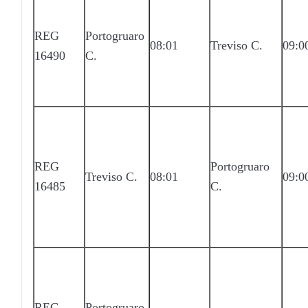
REG
Portogruaro
08:01
Treviso C.
09:0
16490
C.
REG
Portogruaro
Treviso C.
08:01
09:0
16485
C.
REG
Portogruaro