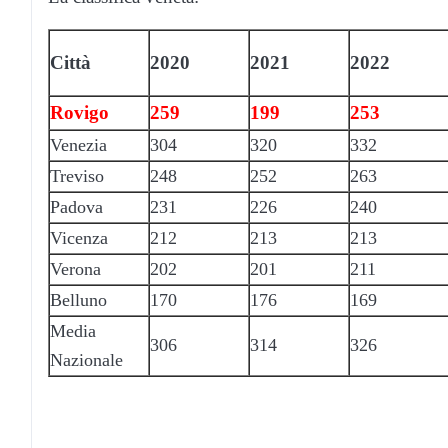
Città
2020
2021
2022
Rovigo
259
199
253
Venezia
304
320
332
Treviso
248
252
263
Padova
231
226
240
Vicenza
212
213
213
Verona
202
201
211
Belluno
170
176
169
Media
306
314
326
Nazionale