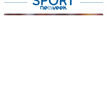
AFFARE IN CHIUSURA
Barcellona, colpo Rodri: battuto il Real Madrid
MOTIVATO
Douglas Luiz dice no all’Everton e punta sulla
Juventus