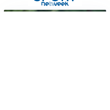
LE PAROLE
Milan, Amorim: “Sapevamo delle difficoltà, faremo
delle scelte”
LE PAROLE
Juventus, Spalletti soddisfatto: “I nuovi? Li ho visti
molto bene”