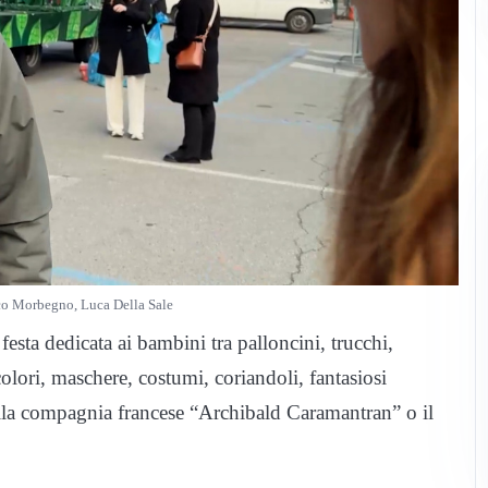
oco Morbegno, Luca Della Sale
esta dedicata ai bambini tra palloncini, trucchi,
colori, maschere, costumi, coriandoli, fantasiosi
ella compagnia francese “Archibald Caramantran” o il