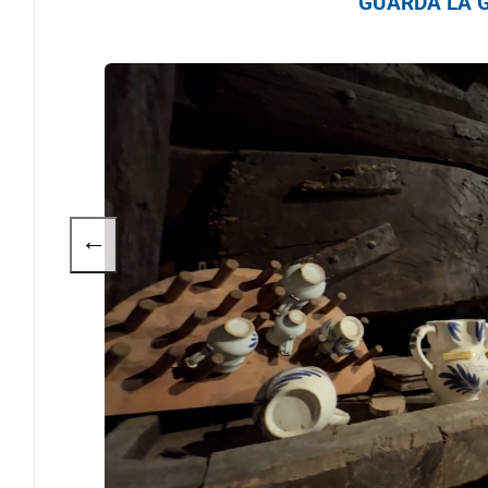
GUARDA LA G
←