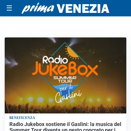
☰
BENEFICENZA
Radio Jukebox sostiene il Gaslini: la musica del
Summer Tour diventa un gesto concreto per i